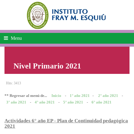
Menu
Nivel Primario 2021
Hits: 3413
** Regresar al menú de...
Inicio
-
1° año 2021
-
2° año 2021
-
3° año 2021
-
4° año 2021
-
5° año 2021
-
6° año 2021
Actividades 6° año EP - Plan de Continuidad pedagógica
2021