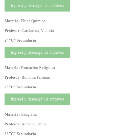
Ingresá y descargá tus archivos
Materia:
Física Química
Profesor:
Garciarena, Victoria
2º "C" Secundaria
Ingresá y descargá tus archivos
Materia:
Formación Religiosa
Profesor:
Bombín, Fabiana
2º "C" Secundaria
Ingresá y descargá tus archivos
Materia:
Geografía
Profesor:
Aimetta, Pablo
2º "C" Secundaria