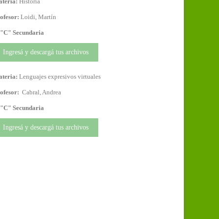
teria:
Historia
ofesor:
Loidi, Martín
 "C" Secundaria
Ingresá y descargá tus archivos
teria:
Lenguajes expresivos virtuales
ofesor:
Cabral, Andrea
 "C" Secundaria
Ingresá y descargá tus archivos