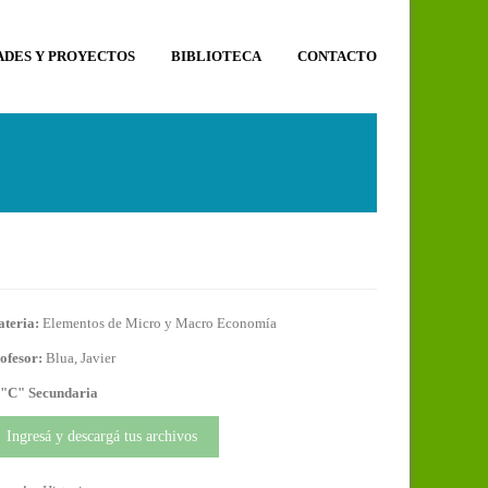
ADES Y PROYECTOS
BIBLIOTECA
CONTACTO
teria:
Elementos de Micro y Macro Economía
ofesor:
Blua, Javier
 "C" Secundaria
Ingresá y descargá tus archivos