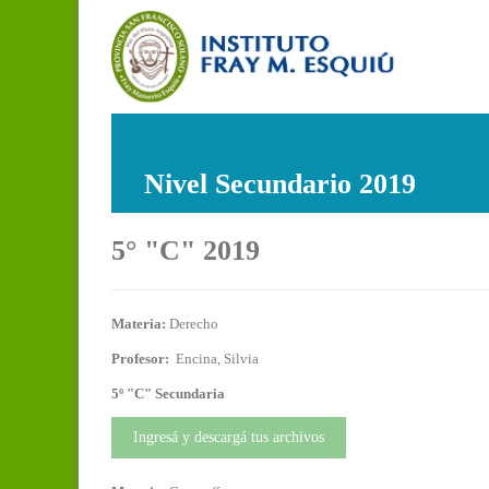
Nivel Secundario 2019
5° "C" 2019
Materia:
Derecho
Profesor:
Encina, Silvia
5º "C" Secundaria
Ingresá y descargá tus archivos