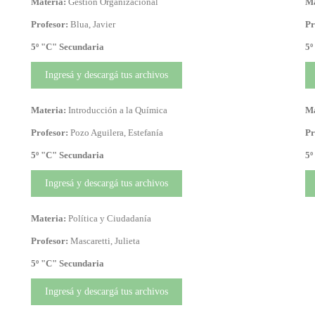
Materia:
Gestión Organizacional
Ma
Profesor:
Blua, Javier
Pr
5º "C" Secundaria
5º
Ingresá y descargá tus archivos
Materia:
Introducción a la Química
Ma
Profesor:
Pozo Aguilera, Estefanía
Pr
5º "C" Secundaria
5º
Ingresá y descargá tus archivos
Materia:
Política y Ciudadanía
Profesor:
Mascaretti, Julieta
5º "C" Secundaria
Ingresá y descargá tus archivos