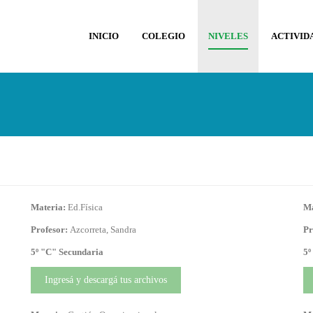
INICIO
COLEGIO
NIVELES
ACTIVID
Materia:
Ed.Física
Ma
Profesor:
Azcorreta, Sandra
Pr
5º "C" Secundaria
5º
Ingresá y descargá tus archivos