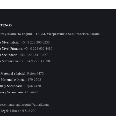
TENOS
o Fray Mamerto Esquiú - O.F.M. Viceprovincia San Francisco Solano
Nivel Inicial:
+54 9 223 306 6230
 Nivel Primario:
+54 9 223 692 4489
 Secundario:
+54 9 223 541 8827
 Administración:
+54 9 223 339 9815
 Maternal e Inicial:
Rejón 4475
 Maternal e Inicial:
479-2703
ria y Secundaria:
Rejón 4420
aria y Secundaria:
471-4429
presentantelegalesquiu@gmail.com
 legal:
Libres del Sud 299