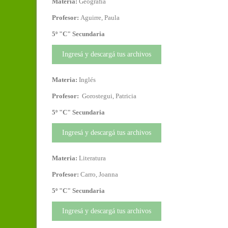
Materia:
Geografía
Profesor:
Aguirre, Paula
5º "C" Secundaria
Ingresá y descargá tus archivos
Materia:
Inglés
Profesor:
Gorostegui, Patricia
5º "C" Secundaria
Ingresá y descargá tus archivos
Materia:
Literatura
Profesor:
Carro, Joanna
5º "C" Secundaria
Ingresá y descargá tus archivos