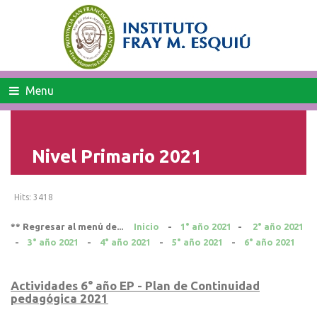
Menu
Nivel Primario 2021
Hits: 3418
** Regresar al menú de...
Inicio
-
1° año 2021
-
2° año 2021
-
3° año 2021
-
4° año 2021
-
5° año 2021
-
6° año 2021
Actividades 6° año EP - Plan de Continuidad
pedagógica 2021