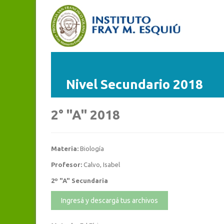
Nivel Secundario 2018
2° "A" 2018
Materia:
Biología
Profesor:
Calvo, Isabel
2º "A" Secundaria
Ingresá y descargá tus archivos