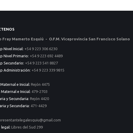
CTENOS
to Fray Mamerto Esquiú - O.F.M. Viceprovincia San Francisco Solano
Nivel Inicial:
+54 9 223 306 6230
 Nivel Primario:
+54 9 223 692 4489
p Secundario:
+54 9 223 541 8827
 Administración:
+54 9 223 339 9815
 Maternal e Inicial:
Rejón 4475
 Maternal e Inicial:
479-2703
aria y Secundaria:
Rejón 4420
aria y Secundaria:
471-4429
presentantelegalesquiu@gmail.com
 legal:
Libres del Sud 299