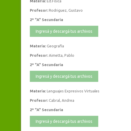
Materia:
Ed.Física
Profesor:
Rodriguez, Gustavo
2º "A" Secundaria
Ingresá y descargá tus archivos
Materia:
Geografía
Profesor:
Aimetta, Pablo
2º "A" Secundaria
Ingresá y descargá tus archivos
Materia:
Lenguajes Expresivos Virtuales
Profesor:
Cabral, Andrea
2º "A" Secundaria
Ingresá y descargá tus archivos