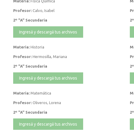
Materia:
Física Química
Ma
Profesor:
Calvo, Isabel
Pr
2º "A" Secundaria
2º
Ingresá y descargá tus archivos
Materia:
Historia
Ma
Profesor:
Hermosilla, Mariana
Pr
2º "A" Secundaria
2º
Ingresá y descargá tus archivos
Materia:
Matemática
Ma
Profesor:
Oliveros, Lorena
Pr
2º "A" Secundaria
2º
Ingresá y descargá tus archivos