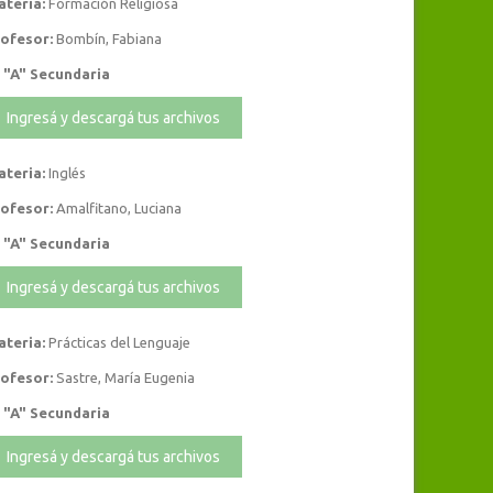
teria:
Formación Religiosa
ofesor:
Bombín, Fabiana
 "A" Secundaria
Ingresá y descargá tus archivos
teria:
Inglés
ofesor:
Amalfitano, Luciana
 "A" Secundaria
Ingresá y descargá tus archivos
teria:
Prácticas del Lenguaje
ofesor:
Sastre, María Eugenia
 "A" Secundaria
Ingresá y descargá tus archivos