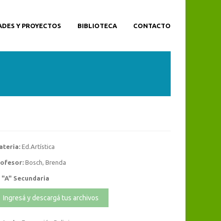
ADES Y PROYECTOS
BIBLIOTECA
CONTACTO
teria:
Ed.Artística
ofesor:
Bosch, Brenda
 "A" Secundaria
Ingresá y descargá tus archivos