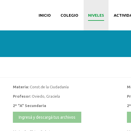
INICIO
COLEGIO
NIVELES
ACTIVID
Materia:
Const.de la Ciudadanía
Ma
Profesor:
Oviedo, Graciela
Pr
2º "A" Secundaria
2º
Ingresá y descargá tus archivos