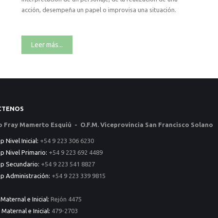
acción, desempeña un papel o improvisa una situación.
Leer más...
CTENOS
to Fray Mamerto Esquiú - O.F.M. Viceprovincia San Francisco Solano
Nivel Inicial:
+54 9 223 306 6230
 Nivel Primario:
+54 9 223 692 4489
p Secundario:
+54 9 223 541 8827
 Administración:
+54 9 223 339 9815
 Maternal e Inicial:
Rejón 4475
 Maternal e Inicial:
479-2703