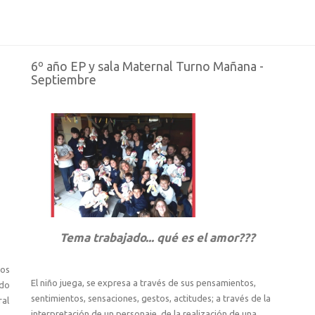
6º año EP y sala Maternal Turno Mañana -
Septiembre
Tema trabajado... qué es el amor???
los
El niño juega, se expresa a través de sus pensamientos,
ndo
sentimientos, sensaciones, gestos, actitudes; a través de la
ral
interpretación de un personaje, de la realización de una