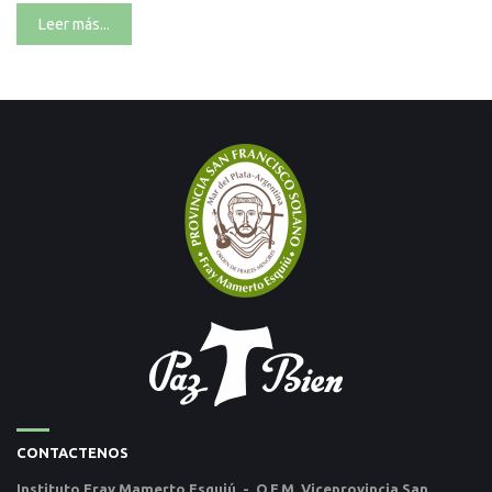
Leer más...
CONTACTENOS
Instituto Fray Mamerto Esquiú - O.F.M. Viceprovincia San